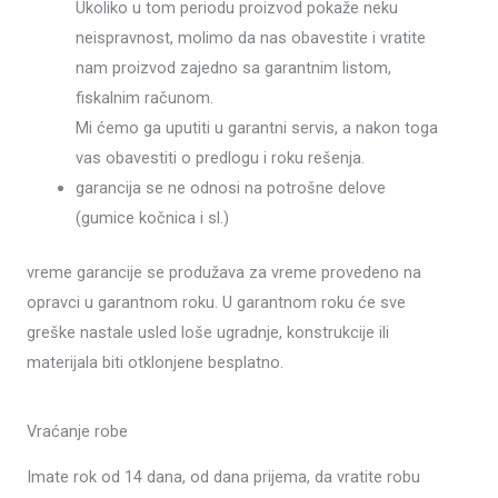
Ukoliko u tom periodu proizvod pokaže neku
neispravnost, molimo da nas obavestite i vratite
nam proizvod zajedno sa garantnim listom,
fiskalnim računom.
Mi ćemo ga uputiti u garantni servis, a nakon toga
vas obavestiti o predlogu i roku rešenja.
garancija se ne odnosi na potrošne delove
(gumice kočnica i sl.)
vreme garancije se produžava za vreme provedeno na
opravci u garantnom roku. U garantnom roku će sve
greške nastale usled loše ugradnje, konstrukcije ili
materijala biti otklonjene besplatno.
Vraćanje robe
Imate rok od 14 dana, od dana prijema, da vratite robu