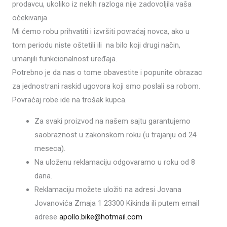
prodavcu, ukoliko iz nekih razloga nije zadovoljila vaša
očekivanja.
Mi ćemo robu prihvatiti i izvršiti povraćaj novca, ako u
tom periodu niste oštetili ili na bilo koji drugi način,
umanjili funkcionalnost uređaja.
Potrebno je da nas o tome obavestite i popunite obrazac
za jednostrani raskid ugovora koji smo poslali sa robom.
Povraćaj robe ide na trošak kupca.
Za svaki proizvod na našem sajtu garantujemo
saobraznost u zakonskom roku (u trajanju od 24
meseca).
Na uloženu reklamaciju odgovaramo u roku od 8
dana.
Reklamaciju možete uložiti na adresi Jovana
Jovanovića Zmaja 1 23300 Kikinda ili putem email
adrese
apollo.bike@hotmail.com