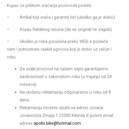
Kupac će prilikom vraćanja proizvoda poslati:
– Artikal koji vraća i garantni list (ukoliko ga je dobio)
– Kopiju fiskalnog računa (da se original ne zagubi)
– Ukoliko je roba poručena preko WEB-a poslaće
nam i jednostrani raskid ugovora koji je dobio uz račun i
robu.
Za svaki proizvod na našem sajtu garantujemo
saobraznost u zakonskom roku (u trajanju od 24
meseca).
Na uloženu reklamaciju odgovaramo u roku od 8
dana.
Reklamaciju možete uložiti na adresi Jovana
Jovanovića Zmaja 1 23300 Kikinda ili putem email
adrese
apollo.bike@hotmail.com