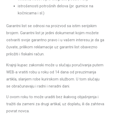
istrošenosti potrošnih delova (pr. gumice na
kočnicama i sl.)
Garantni list se odnosi na proizvod sa istim serijskim
brojem. Garantni list je jedini dokumenat kojim možete
ostvariti svoje garantno pravo i u vašem interesu je da ga
čuvate, prilikom reklamacije uz garantni list obavezno
priložiti i fiskalni račun.
Krajnji kupac zakonski može u slučaju poručivanja putem
WEB-a vratiti robu u roku od 14 dana od preuzimanja
artikla, slanjem robe kurirskom službom. U tom slučaju
se obračunavaju i radni i neradni dani.
U ovom roku to može uraditi bez ikakvog objašnjenja i
tražiti da zameni za drugi artikal, uz doplatu, ili da zahteva
povrat novca.