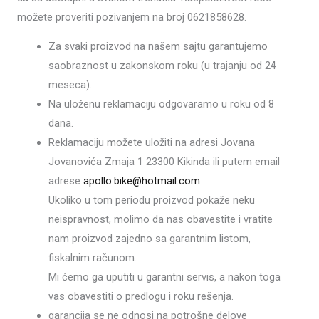
možete proveriti pozivanjem na broj 0621858628.
Za svaki proizvod na našem sajtu garantujemo
saobraznost u zakonskom roku (u trajanju od 24
meseca).
Na uloženu reklamaciju odgovaramo u roku od 8
dana.
Reklamaciju možete uložiti na adresi Jovana
Jovanovića Zmaja 1 23300 Kikinda ili putem email
adrese
apollo.bike@hotmail.com
Ukoliko u tom periodu proizvod pokaže neku
neispravnost, molimo da nas obavestite i vratite
nam proizvod zajedno sa garantnim listom,
fiskalnim računom.
Mi ćemo ga uputiti u garantni servis, a nakon toga
vas obavestiti o predlogu i roku rešenja.
garancija se ne odnosi na potrošne delove