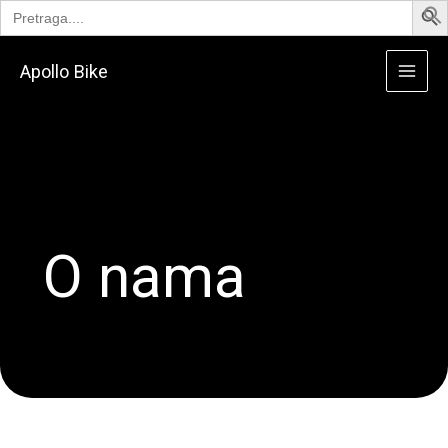
Search
Skip
for:
to
content
Apollo Bike
O nama