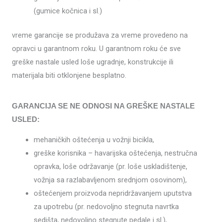
(gumice kočnica i sl.)
vreme garancije se produžava za vreme provedeno na
opravci u garantnom roku. U garantnom roku će sve
greške nastale usled loše ugradnje, konstrukcije ili
materijala biti otklonjene besplatno.
GARANCIJA SE NE ODNOSI NA GREŠKE NASTALE
USLED:
mehaničkih oštećenja u vožnji bicikla,
greške korisnika – havarijska oštećenja, nestručna
opravka, loše održavanje (pr. loše uskladištenje,
vožnja sa razlabavljenom srednjom osovinom),
oštećenjem proizvoda nepridržavanjem uputstva
za upotrebu (pr. nedovoljno stegnuta navrtka
sedišta, nedovoljno stegnute pedale i sl.),