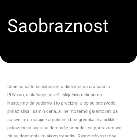
Saobraznost
Cene na sajtu su iskazane u dinarima sa uračunatim
PDV-om, a plaćanje se vrši isključivo u dinarima.
Nastojimo da budemo što precizniji u opisu proizvoda,
prikaz slika i samih cena, ali ne možemo garantovati da
su sve informacije kompletne i bez grešaka. Svi artikli
prikazani na sajtu su deo naše ponude i ne podrazumava
da su dostupni u svakom trenutku. Raspoloživost robe