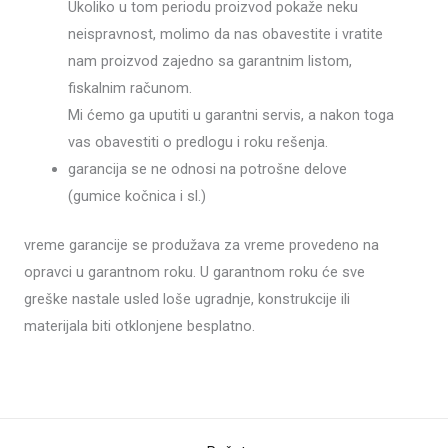
Ukoliko u tom periodu proizvod pokaže neku
neispravnost, molimo da nas obavestite i vratite
nam proizvod zajedno sa garantnim listom,
fiskalnim računom.
Mi ćemo ga uputiti u garantni servis, a nakon toga
vas obavestiti o predlogu i roku rešenja.
garancija se ne odnosi na potrošne delove
(gumice kočnica i sl.)
vreme garancije se produžava za vreme provedeno na
opravci u garantnom roku. U garantnom roku će sve
greške nastale usled loše ugradnje, konstrukcije ili
materijala biti otklonjene besplatno.