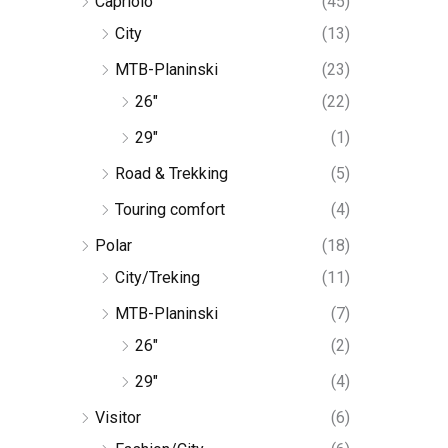
Capriolo
(45)
City
(13)
MTB-Planinski
(23)
26"
(22)
29"
(1)
Road & Trekking
(5)
Touring comfort
(4)
Polar
(18)
City/Treking
(11)
MTB-Planinski
(7)
26"
(2)
29"
(4)
Visitor
(6)