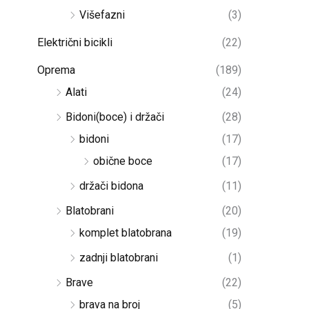
Višefazni
(3)
Električni bicikli
(22)
Oprema
(189)
Alati
(24)
Bidoni(boce) i držači
(28)
bidoni
(17)
obične boce
(17)
držači bidona
(11)
Blatobrani
(20)
komplet blatobrana
(19)
zadnji blatobrani
(1)
Brave
(22)
brava na broj
(5)