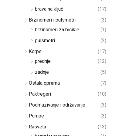
brava na ključ
(17)
Brzinomeri i pulsmetri
(3)
brzinomeri za bicikle
(1)
pulsmetri
(2)
Korpe
(17)
prednje
(12)
zadnje
(5)
Ostala oprema
(7)
Paktregeri
(10)
Podmazivanje i održavanje
(3)
Pumpe
(3)
Rasveta
(13)