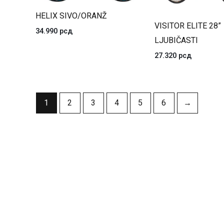
HELIX SIVO/ORANŽ
VISITOR ELITE 28”
34.990
рсд
LJUBIČASTI
27.320
рсд
1
2
3
4
5
6
→