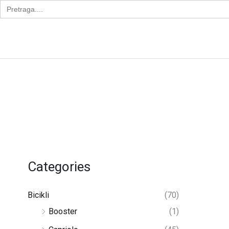
Search
Skip
for:
to
Apollo Bike
content
Categories
Bicikli
(70)
Booster
(1)