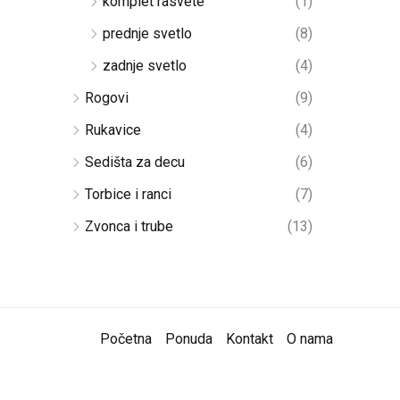
komplet rasvete
(1)
prednje svetlo
(8)
zadnje svetlo
(4)
Rogovi
(9)
Rukavice
(4)
Sedišta za decu
(6)
Torbice i ranci
(7)
Zvonca i trube
(13)
Početna
Ponuda
Kontakt
O nama