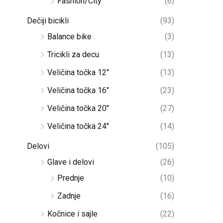
Fashion/City
(6)
Dečiji bicikli
(93)
Balance bike
(3)
Tricikli za decu
(13)
Veličina točka 12"
(13)
Veličina točka 16"
(23)
Veličina točka 20"
(27)
Veličina točka 24"
(14)
Delovi
(105)
Glave i delovi
(26)
Prednje
(10)
Zadnje
(16)
Kočnice i sajle
(22)