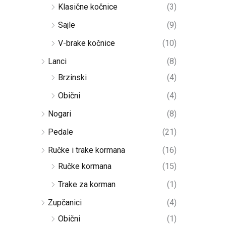
Klasične kočnice
(3)
Sajle
(9)
V-brake kočnice
(10)
Lanci
(8)
Brzinski
(4)
Obični
(4)
Nogari
(8)
Pedale
(21)
Ručke i trake kormana
(16)
Ručke kormana
(15)
Trake za korman
(1)
Zupčanici
(4)
Obični
(1)