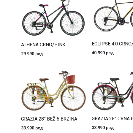
ECLIPSE 4.0 CRNO
ATHENA CRNO/PINK
40.990
рсд
29.990
рсд
GRAZIA 28” CRNA 
GRAZIA 28” BEŽ 6 BRZINA
33.990
рсд
33.990
рсд