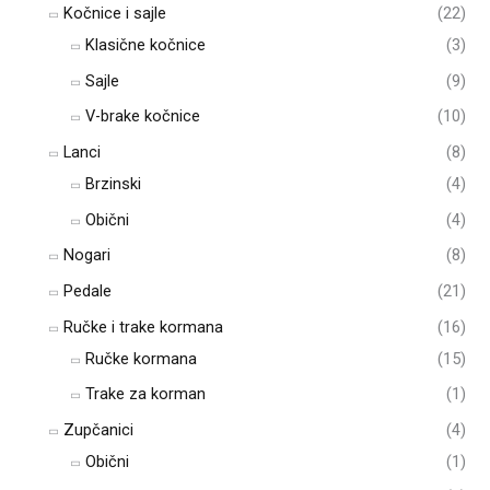
Kočnice i sajle
(22)
Klasične kočnice
(3)
Sajle
(9)
V-brake kočnice
(10)
Lanci
(8)
Brzinski
(4)
Obični
(4)
Nogari
(8)
Pedale
(21)
Ručke i trake kormana
(16)
Ručke kormana
(15)
Trake za korman
(1)
Zupčanici
(4)
Obični
(1)