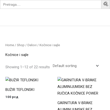
Search
Skip
for:
to
content
Apollo Bike
Home
/
Shop
/
Delovi
/ Kočnice i sajle
Kočnice i sajle
Showing 1–12 of 22 results
BUŽIR TEFLONSKI
100
рсд
GARNITURA V-BRAKE
ALUMINIJUMSKE BEZ