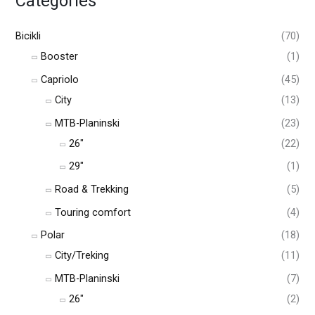
Categories
Bicikli
(70)
Booster
(1)
Capriolo
(45)
City
(13)
MTB-Planinski
(23)
26"
(22)
29"
(1)
Road & Trekking
(5)
Touring comfort
(4)
Polar
(18)
City/Treking
(11)
MTB-Planinski
(7)
26"
(2)