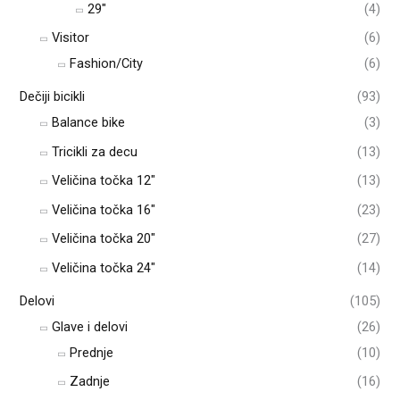
29"
(4)
Visitor
(6)
Fashion/City
(6)
Dečiji bicikli
(93)
Balance bike
(3)
Tricikli za decu
(13)
Veličina točka 12"
(13)
Veličina točka 16"
(23)
Veličina točka 20"
(27)
Veličina točka 24"
(14)
Delovi
(105)
Glave i delovi
(26)
Prednje
(10)
Zadnje
(16)