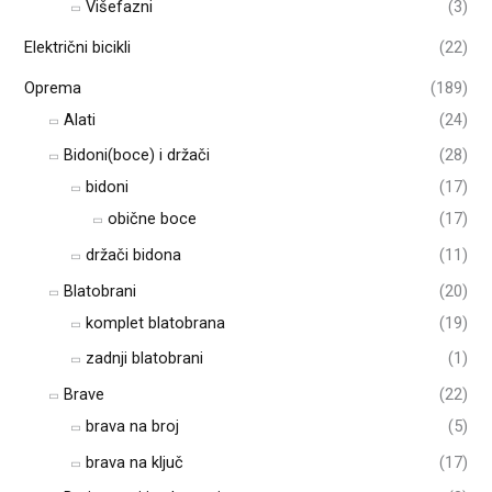
Višefazni
(3)
Električni bicikli
(22)
Oprema
(189)
Alati
(24)
Bidoni(boce) i držači
(28)
bidoni
(17)
obične boce
(17)
držači bidona
(11)
Blatobrani
(20)
komplet blatobrana
(19)
zadnji blatobrani
(1)
Brave
(22)
brava na broj
(5)
brava na ključ
(17)