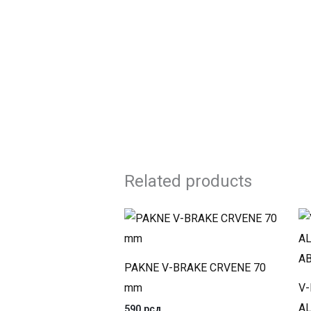
Related products
PAKNE V-BRAKE CRVENE 70
mm
V
A
590
рсд