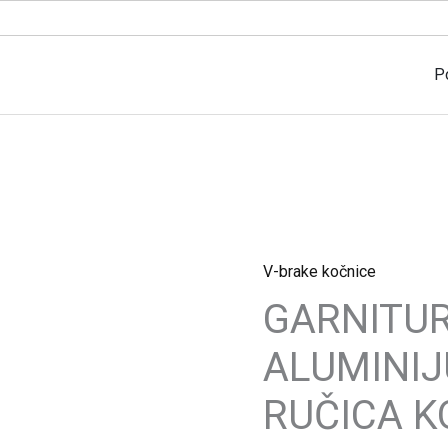
P
V-brake kočnice
GARNITURA
GARNITUR
V-
BRAKE
ALUMINIJ
ALUMINIJUMSKE
BEZ
RUČICA K
RUČICA