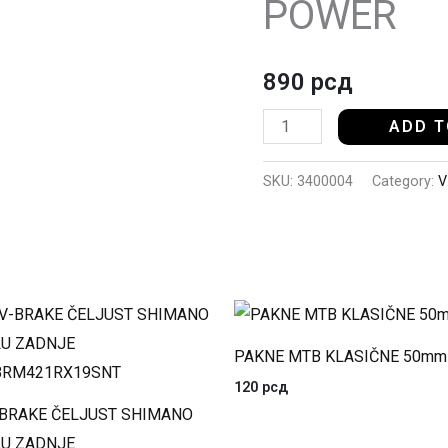
POWER
KOČNICE
POWER
quantity
890
рсд
ADD T
SKU:
3400004
Category:
V
PAKNE MTB KLASIČNE 50mm
120
рсд
-BRAKE ČELJUST SHIMANO
LU ZADNJE