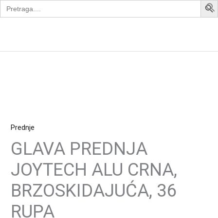
Search
Skip
for:
to
content
Apollo Bike
Prednje
GLAVA PREDNJA
JOYTECH ALU CRNA,
BRZOSKIDAJUĆA, 36
RUPA