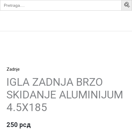
Search
Skip
for:
to
content
Apollo Bike
IGLA
ZADNJA
Zadnje
BRZO
SKIDANJE
IGLA ZADNJA BRZO
ALUMINIJUM
SKIDANJE ALUMINIJUM
4.5X185
quantity
4.5X185
250
рсд