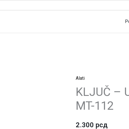
P
Alati
KLJUČ
KLJUČ – 
-
UNIVERZALNI
MT-112
MT-
112
quantity
2.300
рсд