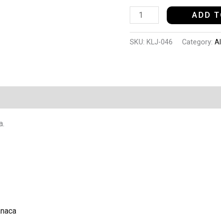
ADD T
SKU:
KLJ-046
Category:
Al
a.
anaca