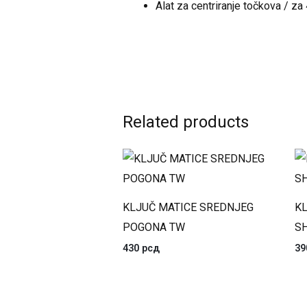
Alat za centriranje točkova / za 
Related products
KLJUČ MATICE SREDNJEG
KL
POGONA TW
S
430
рсд
3