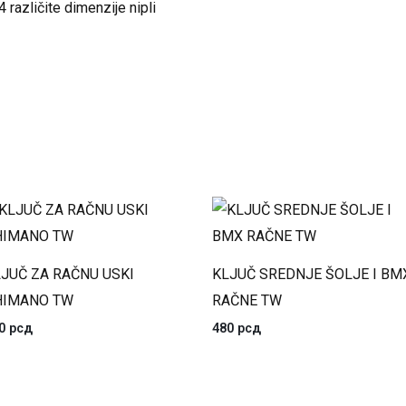
4 različite dimenzije nipli
JUČ ZA RAČNU USKI
KLJUČ SREDNJE ŠOLJE I BM
HIMANO TW
RAČNE TW
90
рсд
480
рсд