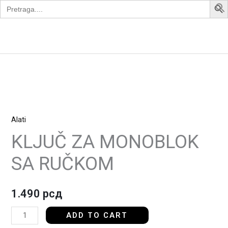
Search
Skip
for:
to
content
Apollo Bike
KLJUČ
ZA
Alati
MONOBLOK
SA
KLJUČ ZA MONOBLOK
RUČKOM
SA RUČKOM
quantity
1.490
рсд
ADD TO CART