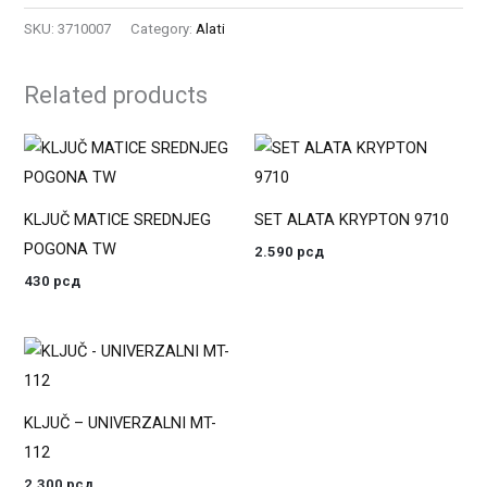
SKU:
3710007
Category:
Alati
Related products
KLJUČ MATICE SREDNJEG
SET ALATA KRYPTON 9710
POGONA TW
2.590
рсд
430
рсд
KLJUČ – UNIVERZALNI MT-
112
2.300
рсд