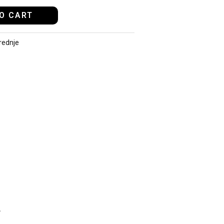
O CART
rednje