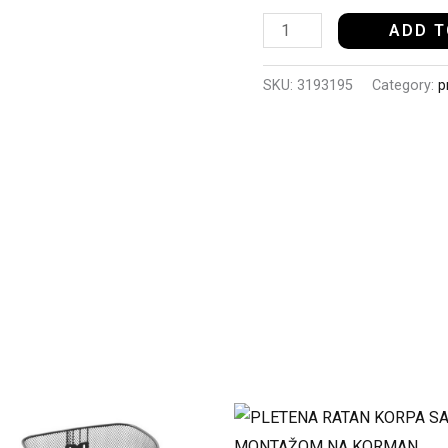
ADD T
SKU:
3193195
Category:
p