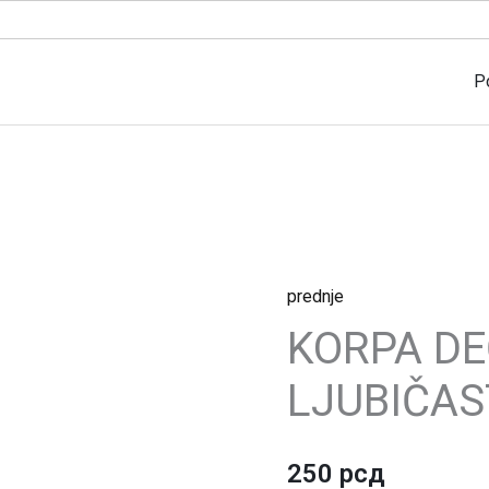
P
prednje
KORPA
KORPA DE
DEČIJA
LJUBIČASTA
LJUBIČAS
quantity
250
рсд