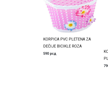
KORPICA PVC PLETENA ZA
DEČIJE BICIKLE ROZA
K
590
рсд
P
7