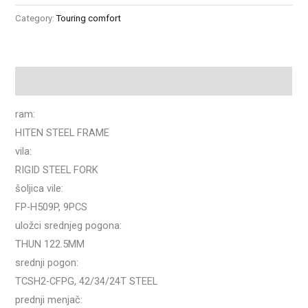
Category:
Touring comfort
Description
ram:
HITEN STEEL FRAME
vila:
RIGID STEEL FORK
šoljica vile:
FP-H509P, 9PCS
uložci srednjeg pogona:
THUN 122.5MM
srednji pogon:
TCSH2-CFPG, 42/34/24T STEEL
prednji menjač: