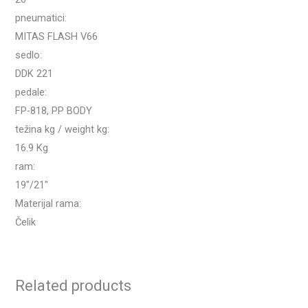
pneumatici:
MITAS FLASH V66
sedlo:
DDK 221
pedale:
FP-818, PP BODY
težina kg / weight kg:
16.9 Kg
ram:
19″/21″
Materijal rama:
Čelik
Related products