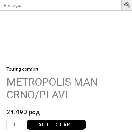
Search
Skip
for:
to
content
Apollo Bike
METROPOLIS
MAN
Touring comfort
CRNO/PLAVI
quantity
METROPOLIS MAN
CRNO/PLAVI
24.490
рсд
ADD TO CART