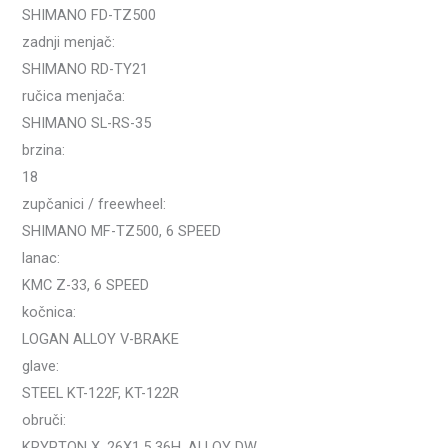
SHIMANO FD-TZ500
zadnji menjač:
SHIMANO RD-TY21
ručica menjača:
SHIMANO SL-RS-35
brzina:
18
zupčanici / freewheel:
SHIMANO MF-TZ500, 6 SPEED
lanac:
KMC Z-33, 6 SPEED
kočnica:
LOGAN ALLOY V-BRAKE
glave:
STEEL KT-122F, KT-122R
obruči:
KRYPTON X, 26X1.5 36H, ALLOY DW