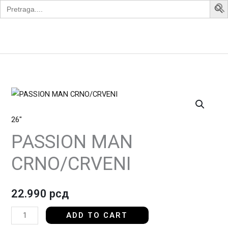
Search
Skip
for:
to
content
Apollo Bike
PASSION
MAN
26"
CRNO/CRVENI
quantity
PASSION MAN
CRNO/CRVENI
22.990
рсд
ADD TO CART