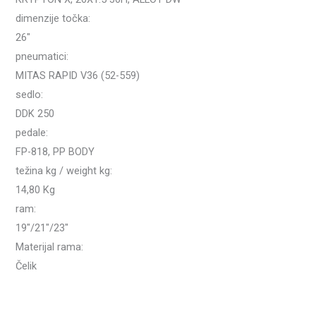
dimenzije točka:
26″
pneumatici:
MITAS RAPID V36 (52-559)
sedlo:
DDK 250
pedale:
FP-818, PP BODY
težina kg / weight kg:
14,80 Kg
ram:
19″/21″/23″
Materijal rama:
Čelik