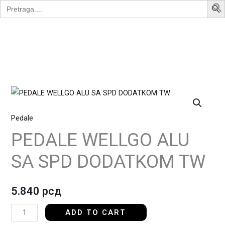
Search
Skip
for:
to
content
Apollo Bike
PEDALE
WELLGO
Pedale
ALU
SA
PEDALE WELLGO ALU
SPD
SA SPD DODATKOM TW
DODATKOM
TW
quantity
5.840
рсд
ADD TO CART