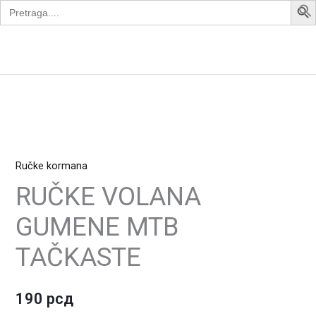
Search
Skip
for:
to
content
Apollo Bike
RUČKE
VOLANA
Ručke kormana
GUMENE
MTB
RUČKE VOLANA
TAČKASTE
GUMENE MTB
quantity
TAČKASTE
190
рсд