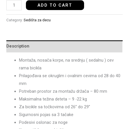
ADD TO CART
Category:
Sedišta za decu
Description
Montaža, nosača korpe, na srednju ( sedalnu ) cev
rama bicikla
Prilagođava se okruglim i ovalnim cevima od 28 do 40
mm
Potreban prostor za montažu držača – 80 mm
Maksimalna težina deteta – 9 -22 kg
Za bicikle sa točkovima od 26” do 29”
Sigurnosni pojas sa 3 tačake
Podesivi oslonac za noge