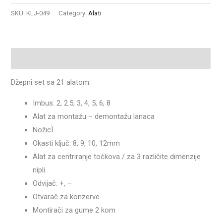
SKU:
KLJ-049
Category:
Alati
Description
Džepni set sa 21 alatom.
Imbus: 2, 2.5, 3, 4, 5, 6, 8
Alat za montažu – demontažu lanaca
NožicÌ
Okasti ključ: 8, 9, 10, 12mm
Alat za centriranje točkova / za 3 različite dimenzije
nipli
Odvijač: +, –
Otvarač za konzerve
Montirači za gume 2 kom