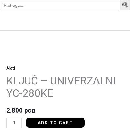
Search
Skip
for:
to
content
Apollo Bike
KLJUČ
-
Alati
UNIVERZALNI
YC-
KLJUČ – UNIVERZALNI
280KE
YC-280KE
quantity
2.800
рсд
ADD TO CART