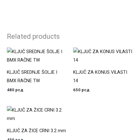
Related products
KLJUČ SREDNJE ŠOLJE I
KLJUČ ZA KONUS VILASTI
BMX RAČNE TW
14
480
рсд
650
рсд
KLJUČ ZA ŽICE CRNI 3.2 mm
430
рсд