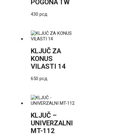
POGONA TW
430
рсд
KLJUČ ZA
KONUS
VILASTI 14
650
рсд
KLJUČ –
UNIVERZALNI
MT-112